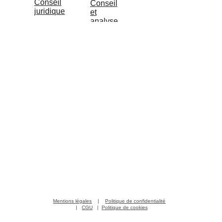
Conseil 
Conseil & 
Accueil
juridique
analyse
Mentions légales
    |    
Politique de confidentialité
 |   
CGU
   |  
Politique de cookies