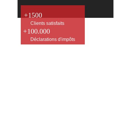
+1500
Clients satisfaits
+100.000
Déclarations d'impôts
Maîtrisez votre comptabilité et votre fiscalité 
avec notre expertise
La gestion de votre comptabilité et de vos 
obligations fiscales vous semble complexe et vous 
souhaitez éviter les erreurs coûteuses ? Vous 
cherchez à 
contrôler votre fiscalité
 tout en 
restant pleinement conforme aux réglementations 
? Le cabinet 
ACC
 est là pour vous offrir un 
accompagnement complet et sur mesure, afin de 
vous aider à gérer efficacement vos finances.
Nous prenons en charge 
l’intégralité de la 