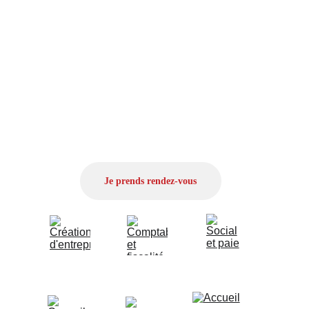
entretien
 et découvrez comment une gestion 
comptable et fiscale maîtrisée peut vous permettre 
de vous concentrer pleinement sur la croissance 
de votre entreprise.
Je prends rendez-vous
Création 
Comptabilité 
Social & 
d'entreprises
& fiscalité
paie