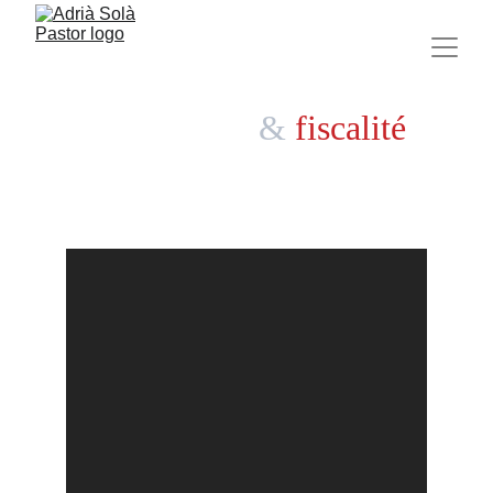
Comptabilité
&
fiscalité